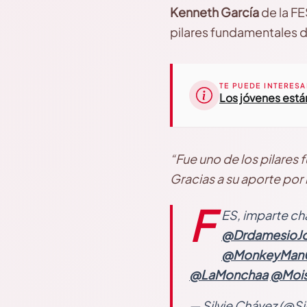
Kenneth García
de la FE
pilares fundamentales 
TE PUEDE INTERESA
Los jóvenes están
“Fue uno de los pilares 
Gracias a su
aporte por 
F
ES, imparte c
@DrdamesioJ
@MonkeyMan
@LaMonchaa
@Mois
— Silvie Chávez (@S