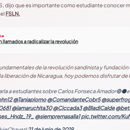
S, dijo que es importante como estudiante conocer m
del
FSLN.
R
 llamados a radicalizar la revolución
fundamentales de la revolución sandinista y fundación 
la liberación de Nicaragua, hoy podemos disfrutar de la
harla a estudiantes sobre Carlos Fonseca Amador🔴⚫
ohn12
@Taniaplomo
@ComandanteCobr5
@superfro
0681
@lamaruchita30
@Ciccada3
@BladiCalde
@beta
es_Hndz_19_
@siempremasalla1
pic.twitter.com/K
ilvieChavez)
21 de junio de 2019