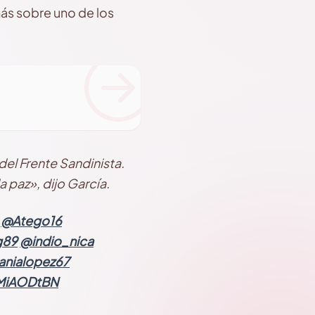
ás sobre uno de los
del Frente Sandinista.
 paz», dijo García.
✊
@Atego16
g89
@indio_nica
nialopez67
uMiAODtBN