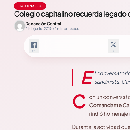
NACIONALES
Colegio capitalino recuerda legado d
Redacción Central
21 de junio, 2019 • 2 min de lectura
FB
X
E
l conversatorio
sandinista, C
C
on un conversato
Comandante Car
rindió homenaje a
Durante la actividad que