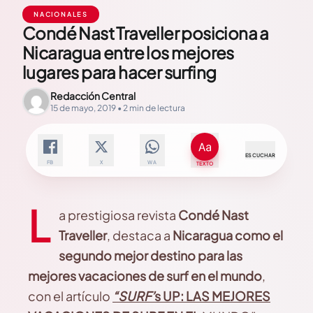
NACIONALES
Condé Nast Traveller posiciona a
Nicaragua entre los mejores
lugares para hacer surfing
Redacción Central
15 de mayo, 2019 • 2 min de lectura
ESCUCHAR
FB
X
WA
TEXTO
L
a prestigiosa revista
Condé Nast
Traveller
, destaca a
Nicaragua como el
segundo mejor destino para las
mejores vacaciones de surf en el mundo
,
con el artículo
“SURF’
s UP: LAS MEJORES