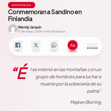
NACIONALES
Conmemoran a Sandino en
Finlandia
Wendy Jarquin
17 de mayo, 2019 • 1 min de lectura
ESCUCHAR
FB
X
WA
TEXTO
“É
l se internó en las montañas con un
grupo de hombres para luchar a
muerte por la soberanía de su
patria”
Majken Borring