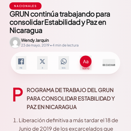
NACIONALES
GRUN continúa trabajando para
consolidar Estabilidad y Paz en
Nicaragua
Wendy Jarquin
23 de mayo, 2019 • 4 min de lectura
ESCUCHAR
FB
X
WA
TEXTO
P
ROGRAMA DE TRABAJO DEL GRUN
PARA CONSOLIDAR ESTABILIDAD Y
PAZ EN NICARAGUA
Liberación definitiva a más tardar el 18 de
Junio de 2019 de los excarcelados que