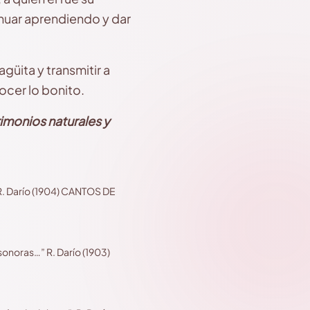
inuar aprendiendo y dar
üita y transmitir a
ocer lo bonito.
imonios naturales y
 R. Darío (1904) CANTOS DE
onoras…” R. Darío (1903)