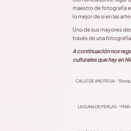
maestro de fotografía e
lo mejor de sí en las arte
Uno de sus mayores dese
través de una fotografí
A continuación nos rega
culturales que hay en N
CALLE DE JINOTEGA- “Bosque id
LAGUNA DE PERLAS- “MAR armo