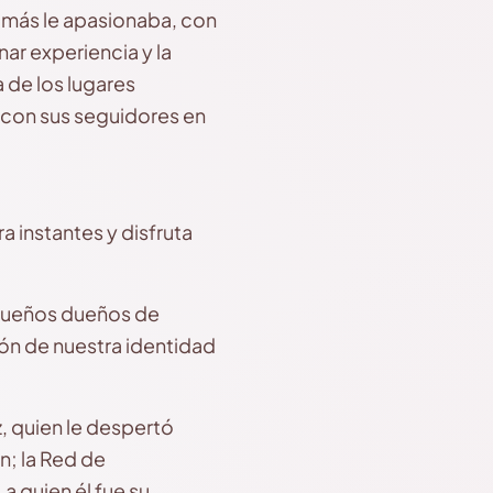
 más le apasionaba, con
ar experiencia y la
 de los lugares
 con sus seguidores en
a instantes y disfruta
equeños dueños de
ón de nuestra identidad
, quien le despertó
n; la Red de
a quien él fue su