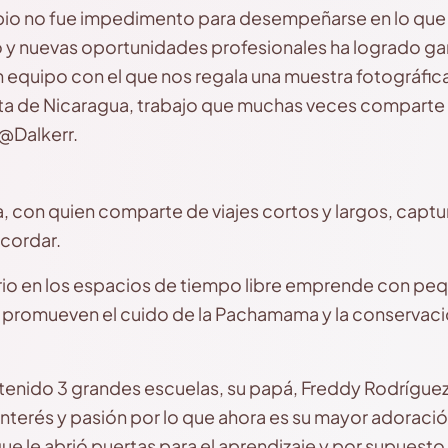
pio no fue impedimento para desempeñarse en lo que
o y nuevas oportunidades profesionales ha logrado gan
 equipo con el que nos regala una muestra fotográfica
ita de Nicaragua, trabajo que muchas veces comparte
@Dalkerr.
 con quien comparte de viajes cortos y largos, captur
ecordar.
iario en los espacios de tiempo libre emprende con p
e promueven el cuido de la Pachamama y la conservaci
 tenido 3 grandes escuelas, su papá, Freddy Rodríguez
terés y pasión por lo que ahora es su mayor adoració
 le abrió puertas para el aprendizaje y por supuesto, 