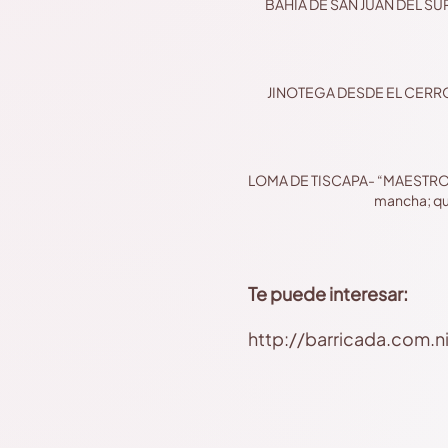
BAHÍA DE SAN JUAN DEL SUR- “L
JINOTEGA DESDE EL CERRO PE
LOMA DE TISCAPA- “MAESTRO, Pom
mancha; qu
Te puede interesar:
http://barricada.com.