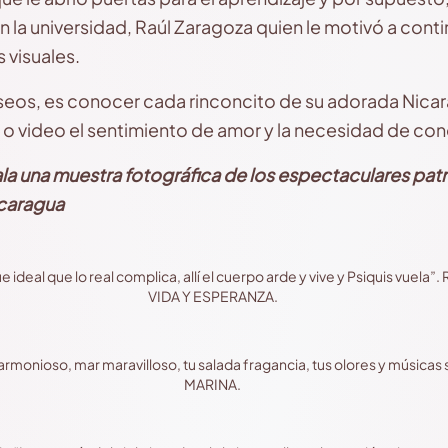
n la universidad, Raúl Zaragoza quien le motivó a cont
s visuales.
os, es conocer cada rinconcito de su adorada Nicarag
a o video el sentimiento de amor y la necesidad de con
la una muestra fotográfica de los espectaculares patr
icaragua
eal que lo real complica, allí el cuerpo arde y vive y Psiquis vuela”.
VIDA Y ESPERANZA.
nioso, mar maravilloso, tu salada fragancia, tus olores y músicas s
MARINA.