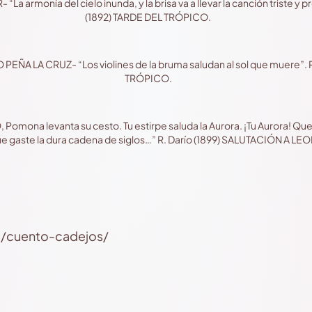
a armonía del cielo inunda, y la brisa va a llevar la canción triste y p
(1892) TARDE DEL TRÓPICO.
ÑA LA CRUZ- “Los violines de la bruma saludan al sol que muere”. R
TRÓPICO.
ona levanta su cesto. Tu estirpe saluda la Aurora. ¡Tu Aurora! Que e
e gaste la dura cadena de siglos…” R. Darío (1899) SALUTACIÓN A L
ni/cuento-cadejos/