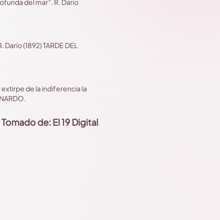
rofunda del mar”. R. Darío
. Darío (1892) TARDE DEL
xtirpe de la indiferencia la
EONARDO.
Tomado de: El 19 Digital