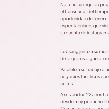
No tener un equipo pro
el transcurso del tiemp
oportunidad de tener un
espectaculares que vis
su cuenta de instagram 
Lobsang junto a su musa,
de lo que es digno de r
Paralelo a su trabajo d
negocios turísticos qu
cultural.
A sus cortos 22 años ha
desde muy pequeño el in
Comunicadores, lugar que