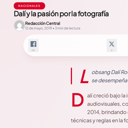
NACIONALES
Dalí y la pasión por la fotografía
Redacción Central
12 de mayo, 2019 • 3 min de lectura
FB
X
L
obsang Dalí Rod
se desempeña e
D
alí creció bajo la
audiovisuales, c
2014, brindando 
técnicas y reglas en la 