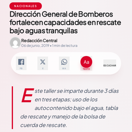
NACIONALES
Dirección General de Bomberos
fortalecen capacidades en rescate
bajo aguas tranquilas
Redacción Central
06 de junio, 2019 • 1 min de lectura
ESCUCHAR
FB
X
WA
TEXTO
E
ste taller se imparte durante 3 días
en tres etapas; uso de los
autocontenido bajo el agua, tabla
de rescate y manejo de la bolsa de
cuerda de rescate.