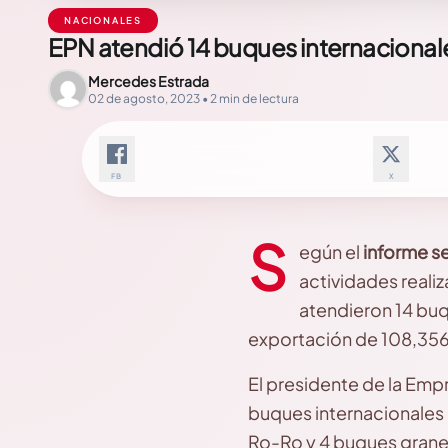
NACIONALES
EPN atendió 14 buques internacionales
Mercedes Estrada
02 de agosto, 2023 • 2 min de lectura
FB
X
S
egún el
informe s
actividades realiz
atendieron 14 buq
exportación de 108,356 
El presidente de la Emp
buques internacionales 
Ro-Ro y 4 buques grane