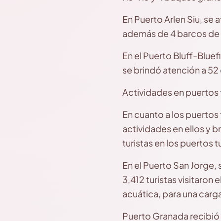
En Puerto Arlen Siu, se
además de 4 barcos de 
En el Puerto Bluff-Blue
se brindó atención a 5
Actividades en puertos 
En cuanto a los puertos 
actividades en ellos y b
turistas en los puertos 
En el Puerto San Jorge,
3,412 turistas visitaron
acuática, para una carg
Puerto Granada recibió 