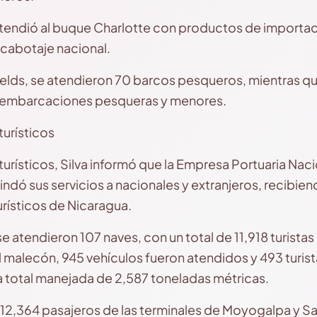
 atendió al buque Charlotte con productos de importac
cabotaje nacional.
fields, se atendieron 70 barcos pesqueros, mientras q
2 embarcaciones pesqueras y menores.
turísticos
turísticos, Silva informó que la Empresa Portuaria Naci
rindó sus servicios a nacionales y extranjeros, recibie
turísticos de Nicaragua.
 se atendieron 107 naves, con un total de 11,918 turis
 el malecón, 945 vehículos fueron atendidos y 493 turist
a total manejada de 2,587 toneladas métricas.
12,364 pasajeros de las terminales de Moyogalpa y Sa