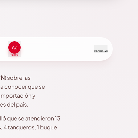
ESCUCHAR
TEXTO
PN
) sobre las
o a conocer que se
 importación y
s del país.
alló que se atendieron 13
, 4 tanqueros, 1 buque