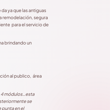
da ya que las antiguas
na remodelación, segura
iente para el servicio de
ha brindando un
ción al publico, área
e 4 módulos…esta
steriormente se
 punta en el