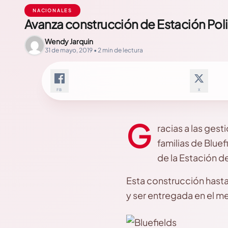
NACIONALES
Avanza construcción de Estación Polic
Wendy Jarquin
31 de mayo, 2019 • 2 min de lectura
FB
X
G
racias a las gest
familias de Blue
de la Estación de
Esta construcción hasta
y ser entregada en el 