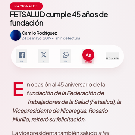
NACIONALES
FETSALUD cumple 45 años de
fundación
Camilo Rodríguez
24 de mayo, 2019 • 1 min de lectura
ESCUCHAR
FB
X
WA
TEXTO
E
n ocasión al 45 aniversario de la
f
undación de la Federación de
Trabajadores de la Salud (Fetsalud), la
Vicepresidenta de Nicaragua, Rosario
Murillo, reiteró su felicitación.
La vicepresidenta también saludo
a las