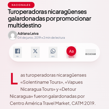
NACIONALES
Turoperadoras nicaragüenses
galardonadas por promocionar
multidestino
Adriana Leiva
04 de junio, 2019 • 2 min de lectura
ESCUCHAR
FB
X
WA
TEXTO
L
as turoperadoras nicaragüenses
«Solentiname Tours», «Vapues
Nicaragua Tours» y «Detour
Nicaragua» fueron galardonadas por
Centro América Travel Market, CATM 2019.