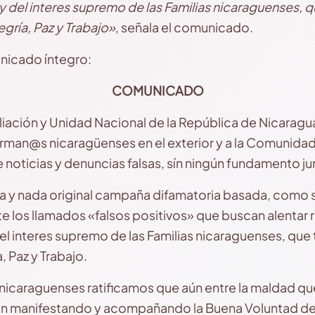
y del interes supremo de las Familias nicaraguenses,
legría, Paz y Trabajo»
, señala el comunicado.
nicado íntegro:
COMUNICADO
iación y Unidad Nacional de la República de Nicaragua 
erman@s nicaragüenses en el exterior y a la Comunidad 
noticias y denuncias falsas, sín ningún fundamento ju
 y nada original campaña
difamatoria basada, como s
 los llamados «falsos positivos» que buscan alentar 
el interes supremo de las Familias nicaraguenses, q
, Paz y Trabajo.
 nicaraguenses ratificamos que aún entre la maldad qu
uen manifestando y acompañando la Buena Voluntad de 