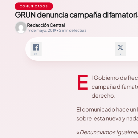
COMUNICADOS
GRUN denuncia campaña difamatoria 
Redacción Central
19 de mayo, 2019 • 2 min de lectura
FB
X
E
l Gobierno de Rec
campaña difamator
derecho.
El comunicado hace un ll
sobre esta nueva y nad
«
Denunciamos igualmen