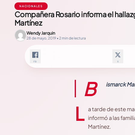
NACIONALES
Compañera Rosario informa el halla
Martínez
Wendy Jarquin
28 de mayo, 2019 • 2 min de lectura
FB
X
B
ismarck Mar
L
a tarde de este ma
informó a las famil
Martínez.