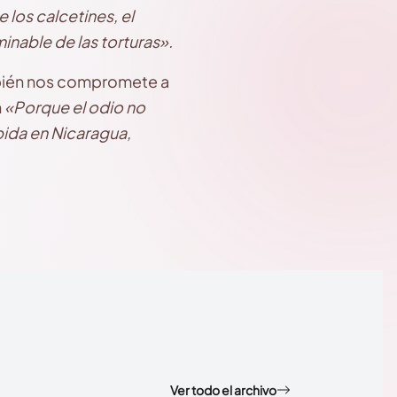
 los calcetines, el
inable de las torturas».
ambién nos compromete a
n
«Porque el odio no
bida en Nicaragua,
Ver todo el archivo