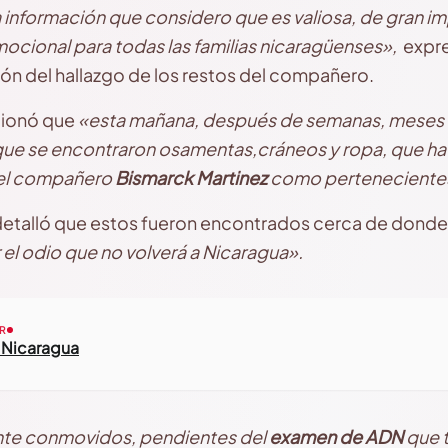
 información que considero que es valiosa, de gran i
cional para todas las familias nicaragüenses»,
expre
ión del hallazgo de los restos del compañero.
cionó que
«esta mañana, después de semanas, meses d
ue se encontraron osamentas,cráneos y ropa, que ha s
 del compañero
Bismarck Martinez
como pertenecientes
etalló que estos fueron encontrados cerca de donde
 el odio que no volverá a Nicaragua».
R
 Nicaragua
te conmovidos, pendientes del
examen de ADN
que t