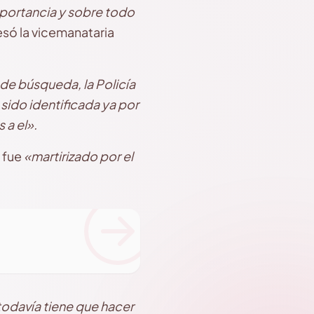
mportancia y sobre todo
só la vicemanataria
e búsqueda, la Policía
ido identificada ya por
 a el».
 fue
«martirizado por el
odavía tiene que hacer