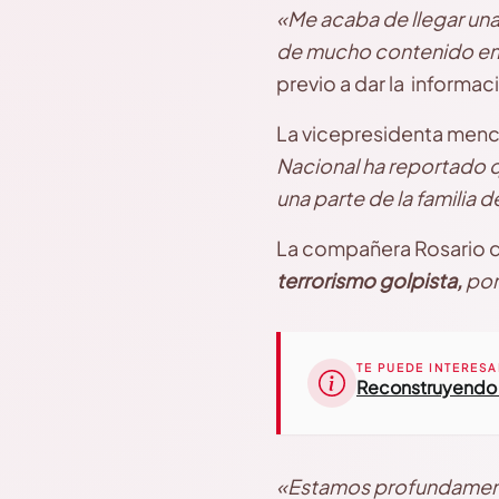
«Me acaba de llegar una
de mucho contenido emo
previo a dar la informac
La vicepresidenta men
Nacional ha reportado q
una parte de la familia
La compañera Rosario d
terrorismo golpista,
por
TE PUEDE INTERESA
Reconstruyendo
«Estamos profundamen