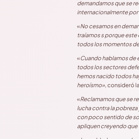
demandamos que se reco
internacionalmente por l
«
No cesamos en demanda
traíamos s porque este e
todos los momentos de 
«
Cuando hablamos de est
todos los sectores def
hemos nacido todos hay 
heroísmo»
, consideró 
«
Reclamamos que se reco
lucha contra la pobreza
con poco sentido de sol
apliquen creyendo que 