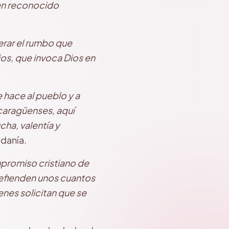
ien reconocido
erar el rumbo que
ios, que invoca Dios en
 hace al pueblo y a
caragüenses, aquí
ha, valentía y
danía.
mpromiso cristiano de
 defienden unos cuantos
enes solicitan que se