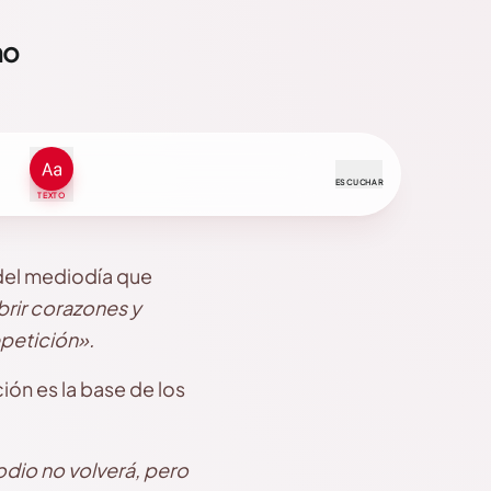
mo
ESCUCHAR
TEXTO
 del mediodía que
brir corazones y
epetición».
ión es la base de los
odio no volverá, pero