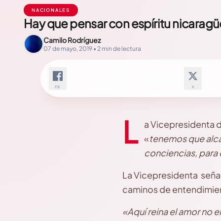
NACIONALES
Hay que pensar con espíritu nicaragü
Camilo Rodríguez
07 de mayo, 2019 • 2 min de lectura
FB
X
L
a Vicepresidenta d
«
tenemos que alcan
conciencias, para 
La Vicepresidenta señal
caminos de entendimien
«Aquí reina el amor no e