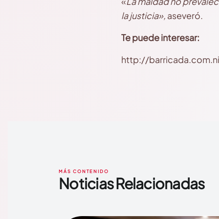
«
La maldad no prevalec
la justicia»,
aseveró.
Te puede interesar:
http://barricada.com.n
MÁS CONTENIDO
Noticias Relacionadas