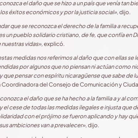
nozca el daño que se hizo a un país que venía tan b
os éxitos económicos y por la justicia social»,
dijo.
r que se reconozca el derecho de la familia a recup
s un pueblo solidario cristiano, de fe, que confía en D
nuestras vidas»,
explicó.
as medidas nos referimos al daño que con ellas se le
endidas por algunos que no piensan ni actúan como ni
que pensar con espíritu nicaragüense que sabe de luc
la Coordinadora del Consejo de Comunicación y Ciuda
nozca el daño que se ha hecho a la familia a y al co
 y el cese de todas las medidas ilegales e injusta que
idaridad con el prójimo se fueron aplicando y hay qui
sus ambiciones van a prevalecer»
, dijo.