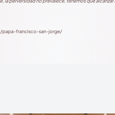
e, la perversidad no prevalece, tenemos que alcanzar
i/papa-francisco-san-jorge/