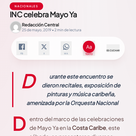
NACIONALES
INC celebra Mayo Ya
Redacción Central
25 de mayo, 2019 • 2 min de lectura
ESCUCHAR
FB
X
WA
TEXTO
D
urante este encuentro se
dieron recitales, exposición de
pinturas y música caribeña,
amenizada por la Orquesta Nacional
D
entro del marco de las celebraciones
de Mayo Ya en la
Costa Caribe
, este