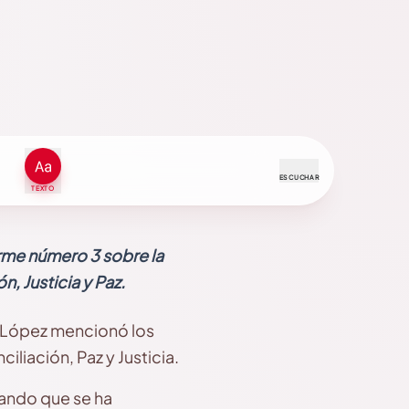
ESCUCHAR
TEXTO
orme número 3 sobre la
, Justicia y Paz.
io López mencionó los
liación, Paz y Justicia.
rando que se ha