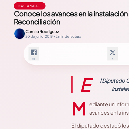
NACIONALES
Conoce los avances en la instalació
Reconciliación
Camilo Rodríguez
20 de junio, 2019 • 2 min de lectura
FB
X
E
l Diputado
C
instala
M
ediante un infor
avances en la in
El diputado destacó los