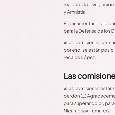
realizado la divulgación
y Amnistía.
El parlamentario dijo q
para la Defensa de los 
«Las comisiones son sant
por eso, se están posici
recalcó López.
Las comisione
«Las comisiones están co
perdón (…) Agradecemos 
para superar dolor, para
Nicaragua», remarcó.