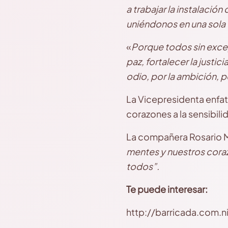
a trabajar la instalación
uniéndonos en una sola 
«
Porque todos sin exc
paz, fortalecer la justic
odio, por la ambición, po
La Vicepresidenta enfat
corazones a la sensibilid
La compañera Rosario Mu
mentes y nuestros coraz
todos”.
Te puede interesar:
http://barricada.com.