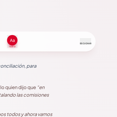
ESCUCHAR
TEXTO
conciliación, para
llo quien dijo que
“en
stalando las comisiones
os todos y ahora vamos