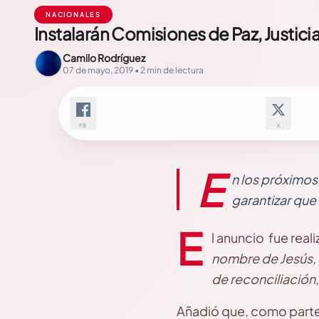
NACIONALES
Instalarán Comisiones de Paz, Justici
Camilo Rodríguez
07 de mayo, 2019 • 2 min de lectura
FB
X
E
n los próximos 
garantizar que 
E
l anuncio fue real
nombre de Jesús, 
de reconciliación, 
Añadió que, como parte d