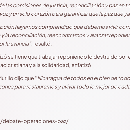
 de las comisiones de justicia, reconciliación y paz en t
voz y un solo corazón para garantizar que la paz que 
epción hayamos comprendido que debemos vivir como
ia y la reconciliación, reencontrarnos y avanzar reponie
r la avaricia”,
resaltó.
izó se tiene que trabajar reponiendo lo destruido por
ad cristiana y a la solidaridad, enfatizó
rillo dijo que “
Nicaragua de todos en el bien de todo
ones para restaurarnos y avivar todo lo mejor de cada
ni/debate-operaciones-paz/