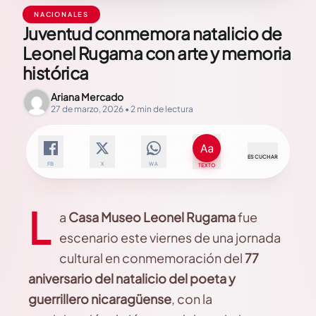
NACIONALES
Juventud conmemora natalicio de
Leonel Rugama con arte y memoria
histórica
Ariana Mercado
27 de marzo, 2026 • 2 min de lectura
ESCUCHAR
FB
X
WA
TEXTO
L
a
Casa Museo Leonel Rugama
fue
escenario este viernes de una jornada
cultural en conmemoración del
77
aniversario del natalicio del poeta y
guerrillero nicaragüense
, con la