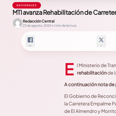
NACIONALES
MTI avanza Rehabilitación de Carre
Redacción Central
23 de agosto, 2024 • 1 min de lectura
FB
X
E
l Ministerio de Tr
rehabilitación
de l
A continuación nota de 
El Gobierno de Reconcil
la Carretera Empalme Pá
de El Almendro y Morrit