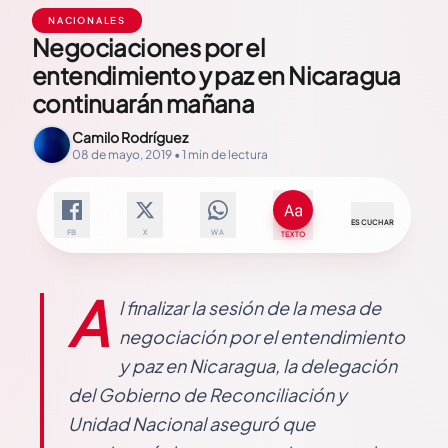
NACIONALES
Negociaciones por el
entendimiento y paz en Nicaragua
continuarán mañana
Camilo Rodríguez
08 de mayo, 2019 • 1 min de lectura
ESCUCHAR
FB
X
WA
TEXTO
A
l finalizar la sesión de la mesa de
negociación por el entendimiento
y paz en Nicaragua, la delegación
del Gobierno de Reconciliación y
Unidad Nacional aseguró que