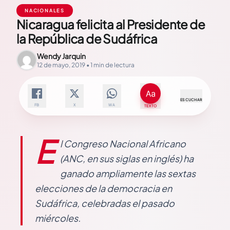
NACIONALES
Nicaragua felicita al Presidente de
la República de Sudáfrica
Wendy Jarquin
12 de mayo, 2019 • 1 min de lectura
ESCUCHAR
FB
X
WA
TEXTO
E
l Congreso Nacional Africano
(ANC, en sus siglas en inglés) ha
ganado ampliamente las sextas
elecciones de la democracia en
Sudáfrica, celebradas el pasado
miércoles.