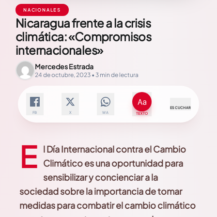
NACIONALES
Nicaragua frente a la crisis
climática: «Compromisos
internacionales»
Mercedes Estrada
24 de octubre, 2023 • 3 min de lectura
ESCUCHAR
FB
X
WA
TEXTO
E
l Día Internacional contra el Cambio
Climático es una oportunidad para
sensibilizar y concienciar a la
sociedad sobre la importancia de tomar
medidas para combatir el cambio climático