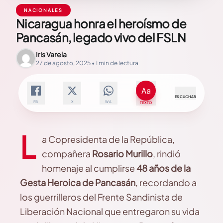
NACIONALES
Nicaragua honra el heroísmo de
Pancasán, legado vivo del FSLN
Iris Varela
27 de agosto, 2025 • 1 min de lectura
ESCUCHAR
FB
X
WA
TEXTO
L
a Copresidenta de la República,
compañera
Rosario Murillo
, rindió
homenaje al cumplirse
48 años de la
Gesta Heroica de Pancasán
, recordando a
los guerrilleros del Frente Sandinista de
Liberación Nacional que entregaron su vida