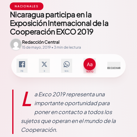
NACIONALES
Nicaragua participa en la
Exposición Internacional de la
Cooperación EXCO 2019
Redacción Central
15 de mayo, 2019 • 3 min de lectura
ESCUCHAR
FB
X
WA
TEXTO
L
a Exco 2019 representa una
importante oportunidad para
poner en contacto a todos los
sujetos que operan en el mundo de la
Cooperación.