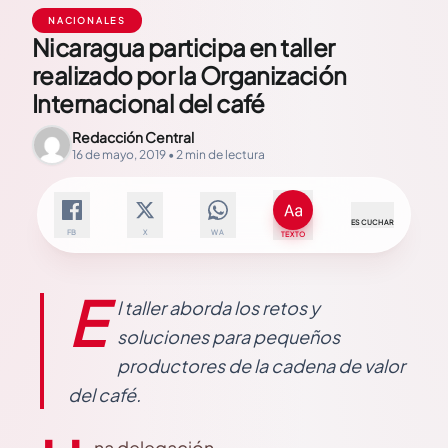
NACIONALES
Nicaragua participa en taller
realizado por la Organización
Internacional del café
Redacción Central
16 de mayo, 2019 • 2 min de lectura
ESCUCHAR
FB
X
WA
TEXTO
E
l taller aborda los retos y
soluciones para pequeños
productores de la cadena de valor
del café.
na delegación