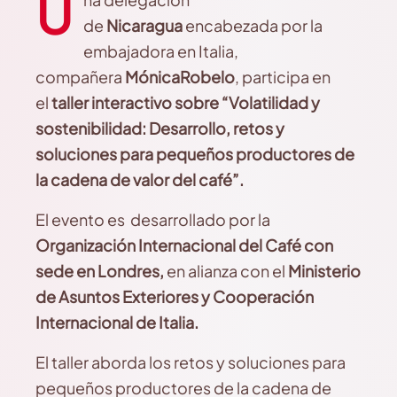
U
de
Nicaragua
encabezada por la
embajadora en Italia,
compañera
Mónica
Robelo
, participa en
el
t
aller
i
nteractivo
s
obre “Volatilidad y
sostenibilidad: Desarrollo, retos y
soluciones para pequeños productores de
la cadena de valor del café”.
El evento es desarrollado por la
Organización Internacional del
C
afé con
sede en Londres,
en alianza con el
Ministerio
de Asuntos Exteriores y Cooperación
Internacional de Italia.
El taller aborda los retos y soluciones para
pequeños productores de la cadena de