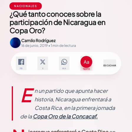
NACIONALES
¿Qué tanto conoces sobre la
participación de Nicaragua en
Copa Oro?
Camilo Rodríguez
16 de junio, 2019 • 1 min de lectura
ESCUCHAR
FB
X
WA
TEXTO
E
n un partido que apunta hacer
historia, Nicaragua enfrentará a
Costa Rica, en la primera jornada
de la
Copa Oro de la Concacaf.
icaragua enfrentará a Costa Rica
en