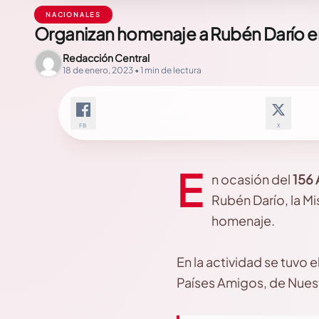
NACIONALES
Organizan homenaje a Rubén Darío e
Redacción Central
18 de enero, 2023 • 1 min de lectura
FB
X
E
n ocasión del
156 
Rubén Darío, la M
homenaje.
En la actividad se tuvo
Países Amigos, de Nuest