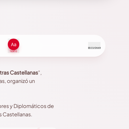
ESCUCHAR
TEXTO
etras Castellanas
”,
as, organizó un
dores y Diplomáticos de
s Castellanas.