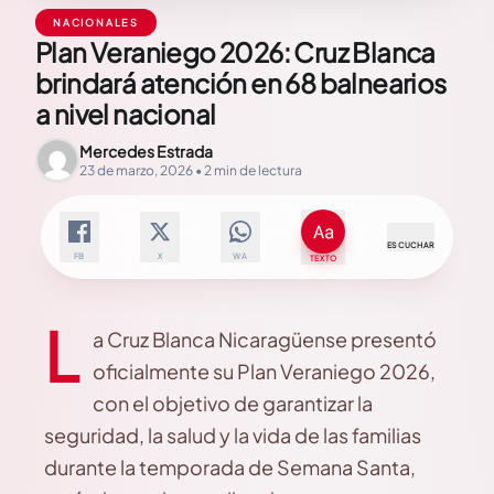
NACIONALES
Plan Veraniego 2026: Cruz Blanca
brindará atención en 68 balnearios
a nivel nacional
Mercedes Estrada
23 de marzo, 2026 • 2 min de lectura
ESCUCHAR
FB
X
WA
TEXTO
L
a Cruz Blanca Nicaragüense presentó
oficialmente su Plan Veraniego 2026,
con el objetivo de garantizar la
seguridad, la salud y la vida de las familias
durante la temporada de Semana Santa,