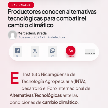
NACIONALES
Productores conocen alternativas
tecnológicas para combatir el
cambio climático
Mercedes Estrada
13 de enero, 2023 • 2 min de lectura
ESCUCHAR
FB
X
WA
TEXTO
E
l Instituto Nicaragüense de
Tecnología Agropecuaria (
INTA
),
desarrolló el Foro Internacional de
Alternativas Tecnológicas
ante las
condiciones de
cambio climático
.