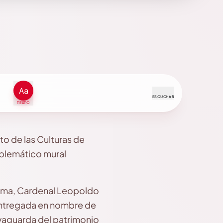
ESCUCHAR
TEXTO
to de las Culturas de
mblemático mural
sima, Cardenal Leopoldo
entregada en nombre de
lvaguarda del patrimonio