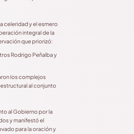
la celeridad y el esmero
eración integral de la
rvación que priorizó:
stros Rodrigo Peñalba y
laron los complejos
structural al conjunto
to al Gobierno por la
dos y manifestó el
novado para la oración y