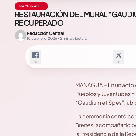
NACIONALES
RESTAURACIÓN DEL MURAL “GAUDIUM
RECUPERADO
Redacción Central
10 de enero, 2026 • 2 min de lectura
FB
X
MANAGUA – En un acto de 
Pueblos y Juventudes hi
“Gaudium et Spes”, ubi
​La ceremonia contó co
Brenes, acompañado por
la Presidencia de la Re