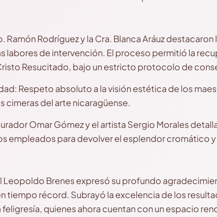
ro. Ramón Rodríguez y la Cra. Blanca Aráuz destacaron 
 labores de intervención. El proceso permitió la recup
risto Resucitado, bajo un estricto protocolo de conse
idad: Respeto absoluto a la visión estética de los mae
as cimeras del arte nicaragüense.
staurador Omar Gómez y el artista Sergio Morales detal
s empleados para devolver el esplendor cromático y e
nal Leopoldo Brenes expresó su profundo agradecimien
en tiempo récord. Subrayó la excelencia de los resulta
 la feligresía, quienes ahora cuentan con un espacio re