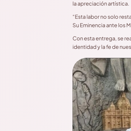
la apreciación artística.
​“Esta labor no solo res
Su Eminencia ante los 
​Con esta entrega, se re
identidad y la fe de nue