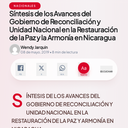
NACIONALES
Síntesis de los Avances del
Gobierno de Reconciliación y
Unidad Nacional en la Restauración
de la Paz y la Armonía en Nicaragua
Wendy Jarquin
08 de mayo, 2019 • 8 min de lectura
ESCUCHAR
FB
X
WA
TEXTO
S
ÍNTESIS DE LOS AVANCES DEL
GOBIERNO DE RECONCILIACIÓN Y
UNIDAD NACIONAL EN LA
RESTAURACIÓN DE LA PAZ Y ARMONÍA EN