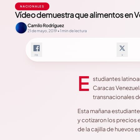
NACIONALES
Vídeo demuestra que alimentos en Ve
Camilo Rodríguez
21 de mayo, 2019 • 1 min de lectura
FB
X
E
studiantes latino
Caracas Venezuela
transnacionales d
Esta mañana estudiante
y cotizaron los precios
de la cajilla de huevos 