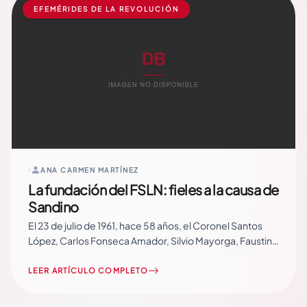
EFEMÉRIDES DE LA REVOLUCIÓN
ANA CARMEN MARTÍNEZ
La fundación del FSLN: fieles a la causa de
Sandino
El 23 de julio de 1961, hace 58 años, el Coronel Santos
López, Carlos Fonseca Amador, Silvio Mayorga, Faustino
Ruiz, Jorge Navarro, Francisco Buitrago, José Benito
Escobar, Tomás Borge, Germán Pomares Ordóñez y
LEER ARTÍCULO COMPLETO
Rigoberto Cruz “Pablo Úbeda” fundaron el Frente
Sandinista de Liberación Nacional, FSLN. La… Read More