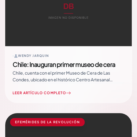
WENDY JARQUIN
Chile: Inauguran primer museo de cera
Chile, cuenta con el primer Museo de Cera de Las
Condes, ubicado en el histórico Centro Artesanal
Pueblito Los Dominicos,el cual abrió sus puertas en
medio de una controversia sobre sus dudosos aportes al
LEER ARTÍCULO COMPLETO
desarrollo de la cultura nacional. La instalación cuenta
por el momento con… Read More
EFEMÉRIDES DE LA REVOLUCIÓN