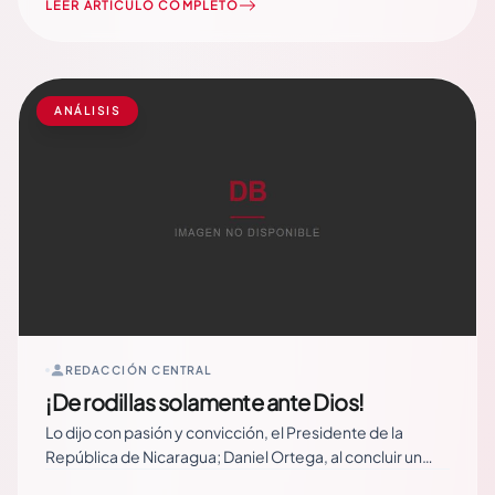
organizaciones y movimientos sociales de todo el
LEER ARTÍCULO COMPLETO
mundo. Previo a la cita, Cubadebate recuerda líneas
estratégicas del mecanismo de concertación durante
este… Read More
ANÁLISIS
REDACCIÓN CENTRAL
¡De rodillas solamente ante Dios!
Lo dijo con pasión y convicción, el Presidente de la
República de Nicaragua; Daniel Ortega, al concluir un
impresionante y multitudinario acto en que miles y miles