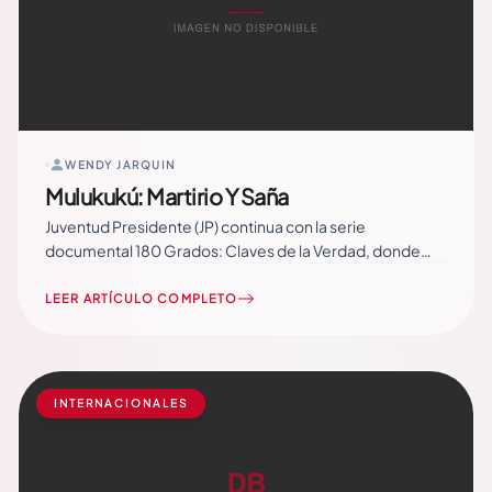
WENDY JARQUIN
Mulukukú: Martirio Y Saña
Juventud Presidente (JP) continua con la serie
documental 180 Grados: Claves de la Verdad, donde
presentan los verdaderos acontecimientos
perpetrados por el terrorismo golpista en el 2018. El
LEER ARTÍCULO COMPLETO
Capitulo XXII, presentado recientemente, ha dejado al
descubierto a la estructura criminal que asesinó, el
pasado 11 de… Read More
INTERNACIONALES