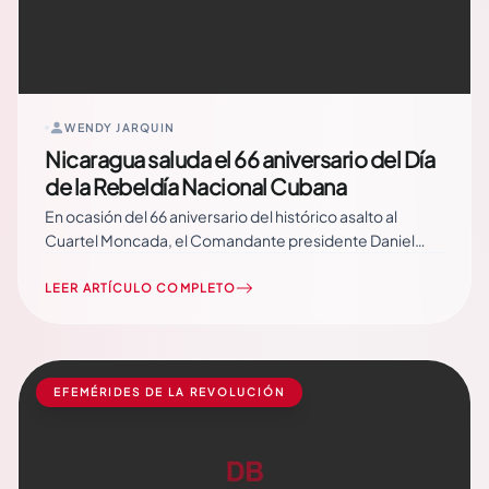
WENDY JARQUIN
Nicaragua saluda el 66 aniversario del Día
de la Rebeldía Nacional Cubana
En ocasión del 66 aniversario del histórico asalto al
Cuartel Moncada, el Comandante presidente Daniel
Ortega y la Compañera Rosario Murillo, en nombre del
pueblo nicaragüense expresan su amor al pueblo y
LEER ARTÍCULO COMPLETO
celebración conjunta de los procesos revolucionarios
Managua, 24 de Julio, 2019 Compañero General de…
Read More
EFEMÉRIDES DE LA REVOLUCIÓN