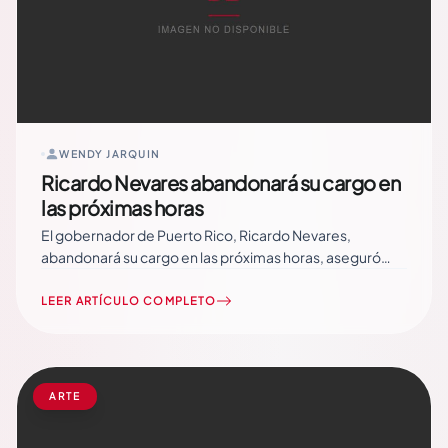
WENDY JARQUIN
Ricardo Nevares abandonará su cargo en
las próximas horas
El gobernador de Puerto Rico, Ricardo Nevares,
abandonará su cargo en las próximas horas, aseguró
hoy el exsecretario de Justicia Antonio Sagardía. El
abogado reveló que habló el martes con el mandatario
LEER ARTÍCULO COMPLETO
puertorriqueño para alertarlo sobre una declaración
jurada en la que se establecen violaciones éticas que
conllevan delitos graves,… Read More
ARTE