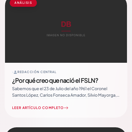
ANÁLISIS
REDACCIÓN CENTRAL
¿Por qué creo que nació el FSLN?
Sabemos que el 23 de Julio del año 1961 el Coronel
Santos López, Carlos Fonseca Amador, Silvio Mayorga,
Faustino Ruiz, Jorge Navarro, Francisco Buitrago, José
Benito Escobar, Tomás Borge, Germán Pomares
LEER ARTÍCULO COMPLETO
Ordóñez y Rigoberto Cruz “Pablo Úbeda” fundan el
Frente Sandinista de Liberación Nacional, FSLN. Pero,
por qué creo yo, que nació el… Read More