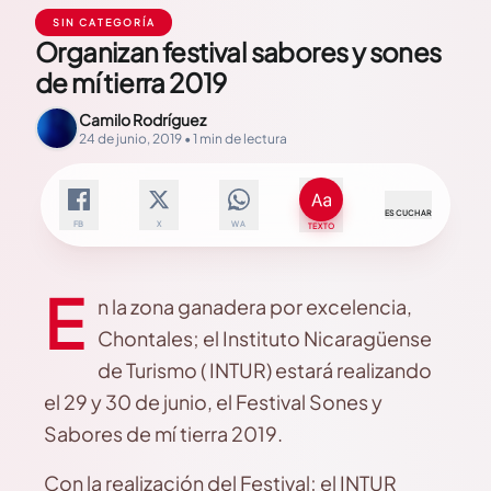
SIN CATEGORÍA
Organizan festival sabores y sones
de mí tierra 2019
Camilo Rodríguez
24 de junio, 2019 • 1 min de lectura
ESCUCHAR
FB
X
WA
TEXTO
E
n la zona ganadera por excelencia,
Chontales; el Instituto Nicaragüense
de Turismo ( INTUR) estará realizando
el 29 y 30 de junio, el Festival Sones y
Sabores de mí tierra 2019.
Con la realización del Festival; el INTUR