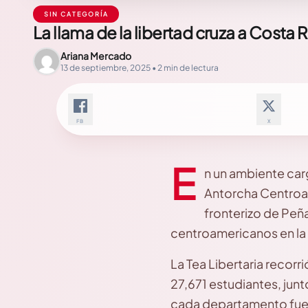
SIN CATEGORÍA
La llama de la libertad cruza a Costa 
Ariana Mercado
13 de septiembre, 2025 • 2 min de lectura
FB
X
E
n un ambiente carg
Antorcha Centroam
fronterizo de Peña
centroamericanos en la
La Tea Libertaria recor
27,671 estudiantes, junt
cada departamento fue 