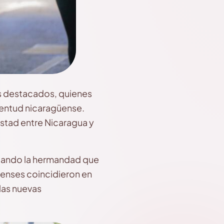
es destacados, quienes
uventud nicaragüense.
istad entre Nicaragua y
ltando la hermandad que
censes coincidieron en
las nuevas