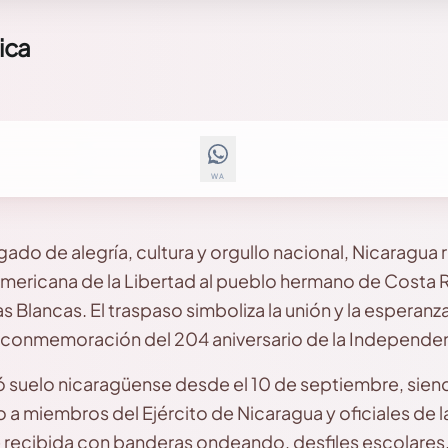
Rica
WA
ado de alegría, cultura y orgullo nacional, Nicaragua re
ericana de la Libertad al pueblo hermano de Costa R
s Blancas. El traspaso simboliza la unión y la esperanz
 conmemoración del 204 aniversario de la Independen
rió suelo nicaragüense desde el 10 de septiembre, sie
o a miembros del Ejército de Nicaragua y oficiales de l
recibida con banderas ondeando, desfiles escolares,