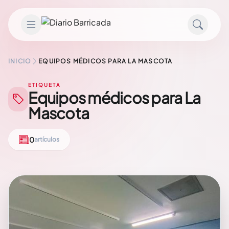
Saltar al contenido
INICIO
EQUIPOS MÉDICOS PARA LA MASCOTA
ETIQUETA
Equipos médicos para La
Mascota
0
artículos