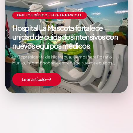
EQUIPOS MÉDICOS PARA LA MASCOTA
Hospital La Mascota fortalece
unidad de cuidados intensivos con
nuevos equipos médicos
La Copresidenta de Nicaragua, Compañera Rosario
Murillo, informó sobre la entrega de nuevos equipos
médicos destinados a fortalecer la atención
especializada que brinda el Hospital Infantil Manuel de
Leer artículo
Jesús Rivera “La Mascota”, en Managua. Durante su
comunicación de este martes, destacó que la unidad de
cuidados intensivos pediátricos…