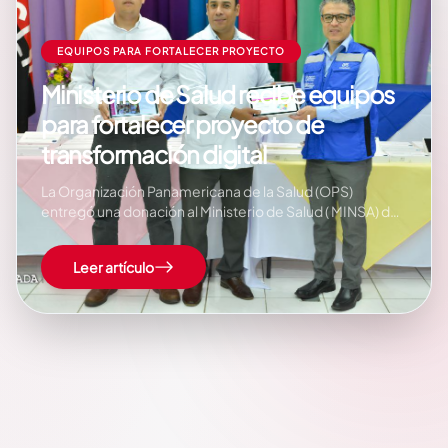
EQUIPOS PARA FORTALECER PROYECTO
Ministerio de Salud recibe equipos
para fortalecer proyecto de
transformación digital
La Organización Panamericana de la Salud (OPS)
entregó una donación al Ministerio de Salud ( MINSA) de
más de 900 tablets valoradas por 10 millones de
córdobas, para fortalecer el proyecto de
Leer artículo
transformación digital. Con estas herramientas
tecnológicas se espera aumentar la cobertura y acceso
a la…