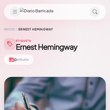
Saltar al contenido
INICIO
ERNEST HEMINGWAY
ETIQUETA
Ernest Hemingway
0
artículos