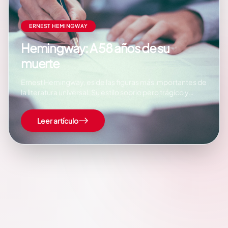
ERNEST HEMINGWAY
Hemingway: A 58 años de su
muerte
Ernest Hemingway, es de las figuras más importantes de
la literatura universal. Su estilo sobrio pero trágico y
melancólico, se inspira en su propia vida. Es normal ver
en Hemingway a uno de los últimos escritores totales,
Leer artículo
de los que no eran simplemente escritores. Sino
además de los que eran…