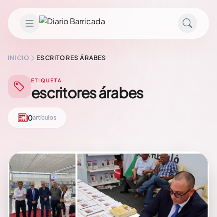
Saltar al contenido
INICIO
ESCRITORES ÁRABES
ETIQUETA
escritores árabes
0
artículos