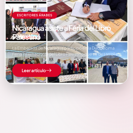
ESCRITORES ÁRABES
Nicaragua asiste a Feria del Libro
Palestino
La Embajada de Nicaragua participó en la Duodécima
Feria Internacional del Libro Palestino que se desarrolla
en la ciudad de Ramallah entre el 14 y el 24 de
septiembre 2022. Este año, la Feria Internacional del
Leer artículo
Libro Palestino, contó con la participación de 150
escritores árabes, y 350…