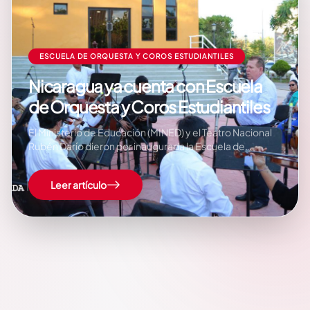
ESCUELA DE ORQUESTA Y COROS ESTUDIANTILES
Nicaragua ya cuenta con Escuela
de Orquesta y Coros Estudiantiles
El Ministerio de Educación (MINED) y el Teatro Nacional
Rubén Darío dieron por inaugurada la Escuela de
Orquesta y Coros Estudiantiles, Alfredo Barrera, cuyo
objetivo es fortalecer la cultura artística y musical de los
Leer artículo
nicaragüenses. Esta obra de evolución en la educación
artística de Nicaragua está ubicada en…