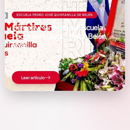
ESCUELA PEDRO JOSÉ QUINTANILLA DE BELÉN
Héroes y Mártires de la Escuela
Pedro José Quintanilla de Belén,
Rivas
El 11 de julio de 1979, hace 44 años, fueron asesinados los
miembros de la Familia Bustos Coronado, producto del
bombardeo a la Escuela Pedro José Quintanilla del
municipio de Belén, donde se habían refugiado. El
Leer artículo
Equipo del Diario Barricada les comparte esta historia,
que fue rescatada por la…