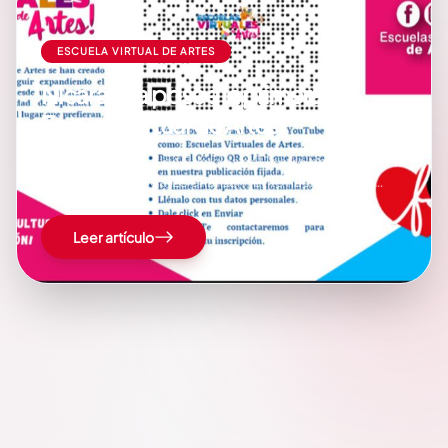
ESCUELA VIRTUAL DE ARTES
Nicaragua posee la primera
Escuela Virtual de Artes
Desde el Salón de los Cristales del Teatro Nacional
Rubén Darío, se realizó el lanzamiento nacional de la
primera Escuela Virtual de Artes. Esta plataforma digital
se convierte en la primera de aprendizaje artístico y
Leer artículo
cultural de Nicaragua. Desde esta Escuela, inicialmente
se estará impartiendo el Curso…