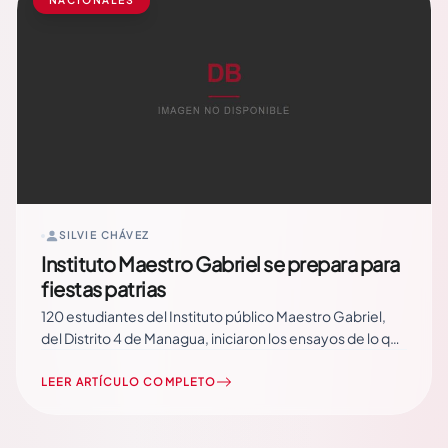
NACIONALES
SILVIE CHÁVEZ
Instituto Maestro Gabriel se prepara para
fiestas patrias
120 estudiantes del Instituto público Maestro Gabriel,
del Distrito 4 de Managua, iniciaron los ensayos de lo que
será su presentación artística y de banda rítmica durante
las fiestas patrias en Nicaragua. Jose Villegas, director
LEER ARTÍCULO COMPLETO
del Instituto Maestro Gabriel, indicó que estas prácticas
se vienen dando desde hace tres meses,… Read More