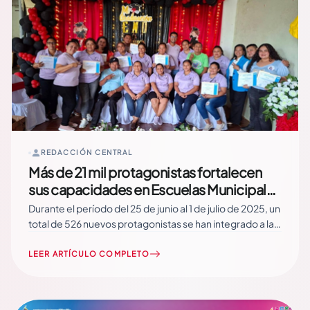
REDACCIÓN CENTRAL
Más de 21 mil protagonistas fortalecen
sus capacidades en Escuelas Municipales
de Oficios
Durante el período del 25 de junio al 1 de julio de 2025, un
total de 526 nuevos protagonistas se han integrado a las
Escuelas Municipales de Oficios, alcanzando así la cifra
de 21,398 personas atendidas en lo que va del año, en
LEER ARTÍCULO COMPLETO
todo el país. Read More