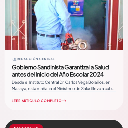
REDACCIÓN CENTRAL
Gobierno Sandinista Garantiza la Salud
antes del Inicio del Año Escolar 2024
Desde el Instituto Central Dr. Carlos Vega Bolaños, en
Masaya, esta mañana el Ministerio de Salud llevó a cabo
el lanzamiento del Plan Escolar Nacional con acciones de
lucha antiepidémica. El Ministerio de Salud ejecutará
LEER ARTÍCULO COMPLETO
diez campañas a lo largo de 2024 en las escuelas,
incluyendo la visita… Read More