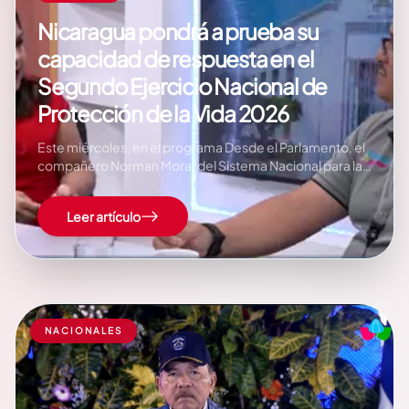
Nicaragua pondrá a prueba su
capacidad de respuesta en el
Segundo Ejercicio Nacional de
Protección de la Vida 2026
Este miércoles, en el programa Desde el Parlamento, el
compañero Norman Mora, del Sistema Nacional para la
Prevención, Mitigación y Atención de Desastres
(SINAPRED), destacó la importancia del Segundo
Leer artículo
Ejercicio Nacional de Preparación para Proteger la Vida
en Situaciones Multiamenazas, que se realizará este
jueves 25 de junio a…
NACIONALES