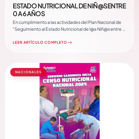
ESTADO NUTRICIONAL DE NIÑ@SENTRE
0 A 6 AÑOS
En cumplimiento a las actividades del Plan Nacional de
“Seguimiento al Estado Nutricional de l@s Niñ@s entre 0
a 6 años”, al 17 de marzo 2024, hemos brindado 417,792
acciones, detalladas a continuación: Te puede interesar:
LEER ARTÍCULO COMPLETO
Así avanza la campaña de Desratización en Nicaragua…
Read More
NACIONALES