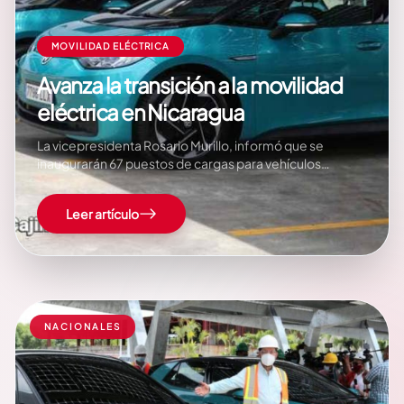
MOVILIDAD ELÉCTRICA
Avanza la transición a la movilidad
eléctrica en Nicaragua
La vicepresidenta Rosario Murillo, informó que se
inaugurarán 67 puestos de cargas para vehículos
eléctricos en Nicaragua. Estos nuevos puestos son
parte de las acciones que se van desarrollando en
Leer artículo
Nicaragua, para avanzar en la transición de la movilidad
eléctrica. «Mañana jueves a las 10 de…
NACIONALES