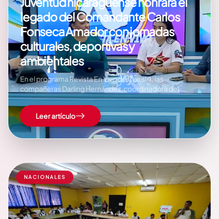
Juventud nicaragüense honrará el
legado del Comandante Carlos
Fonseca Amador con jornadas
culturales, deportivas y
ambientales
En el programa Revista En Vivo de Canal 4, las
compañeras Darling Hernández, coordinadora del
Movimiento Ambientalista Guardabarranco, y Brenda
Flores, coordinadora del Movimiento Cultural Leonel
Leer artículo
Rugama, compartieron los detalles de la jornada
nacional en homenaje al Comandante Carlos Fonseca
Amador, fundador del Frente Sandinista de Liberación…
NACIONALES