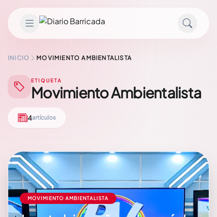
Saltar al contenido
INICIO
MOVIMIENTO AMBIENTALISTA
ETIQUETA
Movimiento Ambientalista
4
artículos
MOVIMIENTO AMBIENTALISTA