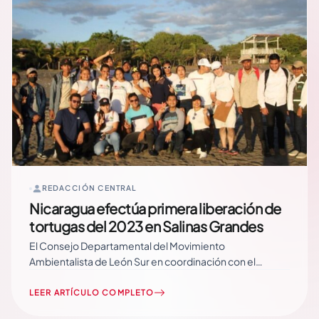
REDACCIÓN CENTRAL
Nicaragua efectúa primera liberación de
tortugas del 2023 en Salinas Grandes
El Consejo Departamental del Movimiento
Ambientalista de León Sur en coordinación con el
Ministerio del Ambiente y Recursos Naturales (MARENA),
realizaron la primer liberación de tortugas marinas del
LEER ARTÍCULO COMPLETO
2023. Esta acción es parte de la Campaña “Yo Amo a las