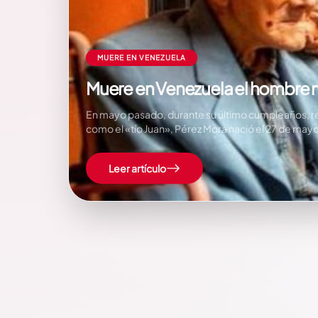
MUERE EN VENEZUELA
Muere en Venezuela el hombre
En mayo pasado, durante su último cumpleaños, re
como el «tío Juan», Pérez Mora nació el 27 de may
Leer artículo