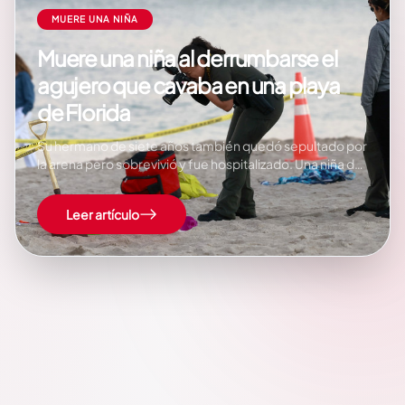
MUERE UNA NIÑA
Muere una niña al derrumbarse el
agujero que cavaba en una playa
de Florida
Su hermano de siete años también quedó sepultado por
la arena pero sobrevivió y fue hospitalizado. Una niña de
cinco años ha muerto este martes y su hermano se
encuentra en el hospital después de que un agujero que
Leer artículo
estaban cavando en la playa de Lauderdale-by-the-
Sea, en el estado…