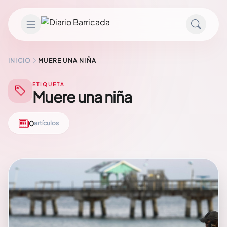
Saltar al contenido
INICIO
MUERE UNA NIÑA
ETIQUETA
Muere una niña
0
artículos