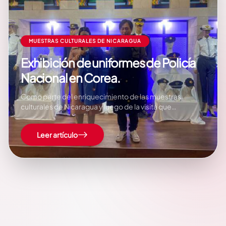
MUESTRAS CULTURALES DE NICARAGUA
Exhibición de uniformes de Policía
Nacional en Corea.
Como parte del enriquecimiento de las muestras
culturales de Nicaragua y luego de la visita que
realizamos el pasado 12 de Abril al Museo Multicultural en
Corea, el cual solicitó que nuestro País formara parte de
Leer artículo
la exhibición de uniformes policiales de más de 40
Países del mundo, este Jueves…