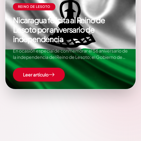
REINO DE LESOTO
Nicaragua felicita al Reino de
Lesoto por aniversario de
independencia
En ocasión especial de conmemorar el 56 aniversario de
la independencia del Reino de Lesoto; el Gobierno de
Nicaragua envió un mensaje donde expresó sus
felicitaciones y reiteró su compromiso de fortalece los
Leer artículo
lazos de cooperación. «En celebración de su Día
Nacional, Día de Patriotismo, dignidad y decoro
nacional,…