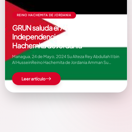
REINO HACHEMITA DE JORDANIA
GRUN saluda el 74º Aniversario de
Independencia del Reino
Hachemita de Jordania
Managua, 24 de Mayo, 2024 Su Alteza Rey Abdullah II bin
Al HusseinReino Hachemita de Jordania Amman Su
Alteza : Al conmemorarse este próximo 25 de Mayo, el
74º Aniversario de la Independencia del Reino
Leer artículo
Hachemita de Jordania, permítannos, extender nuestras
más cálidas…