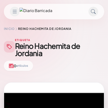
Saltar al contenido
INICIO
REINO HACHEMITA DE JORDANIA
ETIQUETA
Reino Hachemita de
Jordania
0
artículos