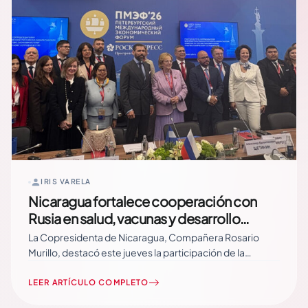
IRIS VARELA
Nicaragua fortalece cooperación con
Rusia en salud, vacunas y desarrollo
durante Foro Económico de San
La Copresidenta de Nicaragua, Compañera Rosario
Petersburgo
Murillo, destacó este jueves la participación de la
delegación nicaragüense en el Foro Económico
Internacional de San Petersburgo, donde se desarrollan
LEER ARTÍCULO COMPLETO
importantes encuentros y Nicaragua fortalece la