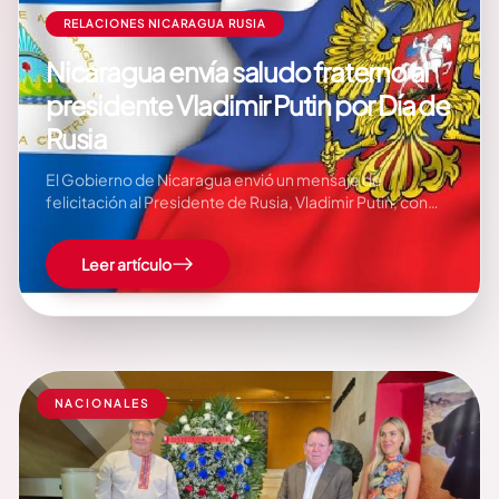
RELACIONES NICARAGUA RUSIA
Nicaragua envía saludo fraterno al
presidente Vladimir Putin por Día de
Rusia
El Gobierno de Nicaragua envió un mensaje de
felicitación al Presidente de Rusia, Vladimir Putin, con
motivo del 36 aniversario del Día de Rusia, reafirmando
los lazos de amistad, cooperación, solidaridad y respeto
Leer artículo
mutuo que unen a ambas naciones en la defensa de la
soberanía, la paz y un…
NACIONALES