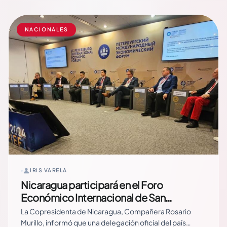
cooperación estratégica con la Federación de Rusia en
áreas fundamentales como salud, vacunas, tecnología
médica y… Read More
NACIONALES
IRIS VARELA
Nicaragua participará en el Foro
Económico Internacional de San
Petersburgo con delegación de alto nivel
La Copresidenta de Nicaragua, Compañera Rosario
Murillo, informó que una delegación oficial del país